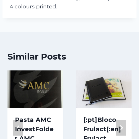
4 colours printed.
Similar Posts
Pasta AMC
[:pt]Bloco
Invest
Folde
Frulact[:en]
r AMC
Frulact