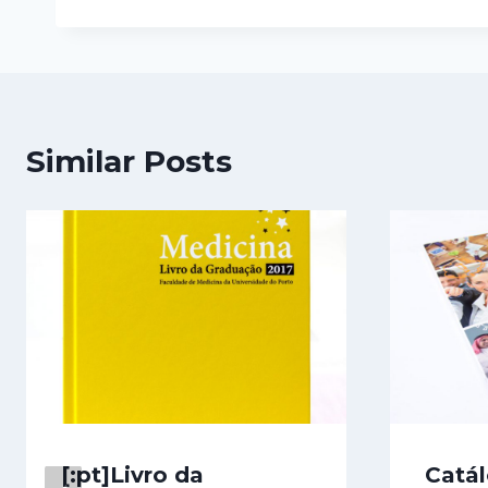
Similar Posts
[:pt]Livro da
Catál