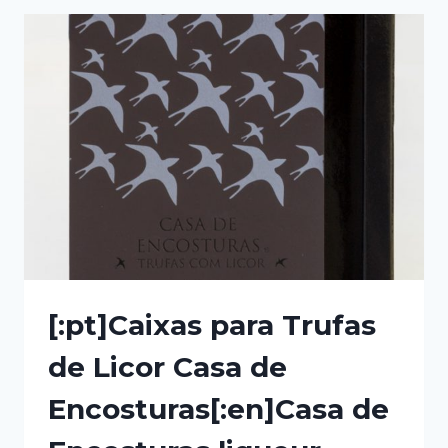
MOREIRA[:EN]GIFT
BAG[:]
[:pt]Caixas para Trufas
de Licor Casa de
Encosturas[:en]Casa de