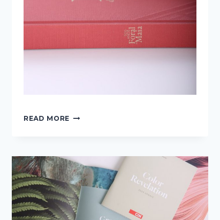
LIVRO
READ MORE
500
ANOS
DO
FORAL
DA
MAIA