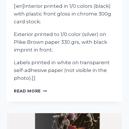
[:en]Interior printed in 1/0 colors (black)
with plastic front gloss in chrome 300g
card stock;
Exterior printed to 1/0 color (silver) on
Plike Brown paper 330 grs, with black
imprint in front;
Labels printed in white on transparent
self-adhesive paper (not visible in the
photo).[:]
[:PT]CAIXAS
READ MORE
PARA
TRUFAS
DE
LICOR
CASA
DE