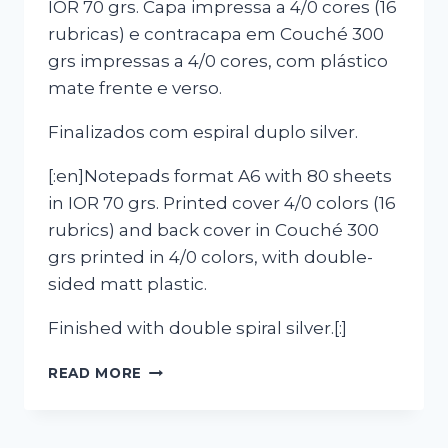
IOR 70 grs. Capa impressa a 4/0 cores (16
rubricas) e contracapa em Couché 300
grs impressas a 4/0 cores, com plástico
mate frente e verso.
Finalizados com espiral duplo silver.
[:en]Notepads format A6 with 80 sheets
in IOR 70 grs. Printed cover 4/0 colors (16
rubrics) and back cover in Couché 300
grs printed in 4/0 colors, with double-
sided matt plastic.
Finished with double spiral silver.[:]
[:PT]BLOCOS
READ MORE
“MOVING”[:EN]”MOVING”
NOTEPAD[:]