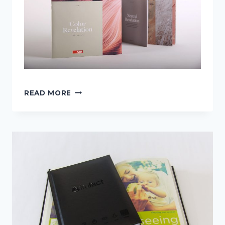
CATÁLOGO
READ MORE
“TRENDS
2020”
–
CIN