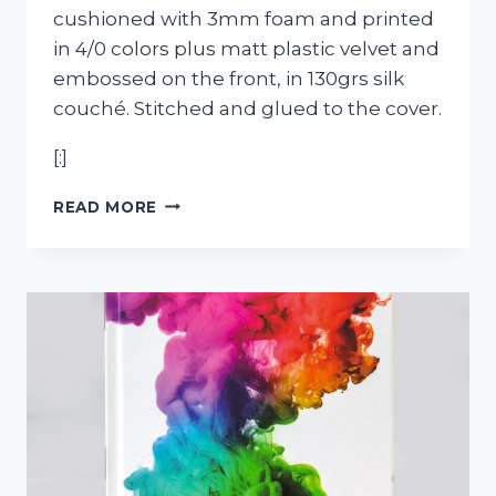
cushioned with 3mm foam and printed
in 4/0 colors plus matt plastic velvet and
embossed on the front, in 130grs silk
couché. Stitched and glued to the cover.
[:]
[:PT]BLOCO
READ MORE
FRULACT[:EN]FRULACT
NOTEBOOK[:]