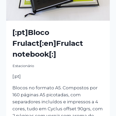
[:pt]Bloco
Frulact[:en]Frulact
notebook[:]
Estacionário
[:pt]
Blocos no formato A5. Compostos por
160 páginas A5 picotadas, com
separadores incluídos e impressos a 4
cores, tudo em Cyclus offset 90grs, com
2 páginas com verniz com aroma de