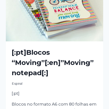
[:pt]Blocos
“Moving”[:en]”Moving”
notepad[:]
Espiral
[:pt]
Blocos no formato A6 com 80 folhas em