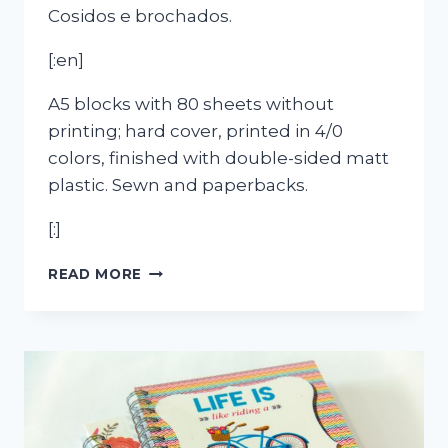
Cosidos e brochados.
[:en]
A5 blocks with 80 sheets without
printing; hard cover, printed in 4/0
colors, finished with double-sided matt
plastic. Sewn and paperbacks.
[:]
[:PT]BLOCO
READ MORE
DE
APONTAMENTOS
SOTINCO[:EN]SOTINCO
NOTEBOOK[:]