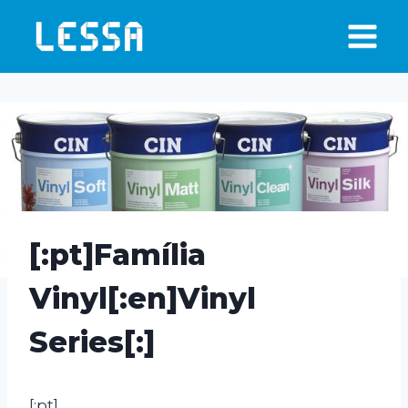
Skip
to
content
[:pt]Família
Vinyl[:en]Vinyl
Series[:]
[:pt]