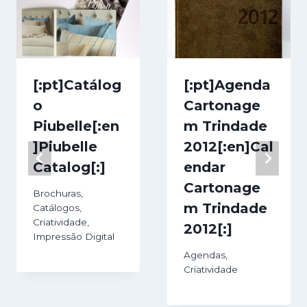
[:pt]Catálog
[:pt]Agenda
o
Cartonage
Piubelle[:en
m Trindade
]Piubelle
2012[:en]Cal
Catalog[:]
endar
Cartonage
Brochuras
,
m Trindade
Catálogos
,
Criatividade
,
2012[:]
Impressão Digital
Agendas
,
Criatividade