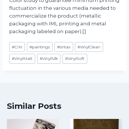
Color study to guarantee minimum printing
fluctuation in the various media needed to
commercialize the product (metallic
packaging with IML printing and metal
packaging labeled on paper).[:]
Post
#
CIN
#
paintings
#
tintas
#
VinylClean
Tags:
#
VinylMatt
#
VinylSilk
#
VinylSoft
Similar Posts