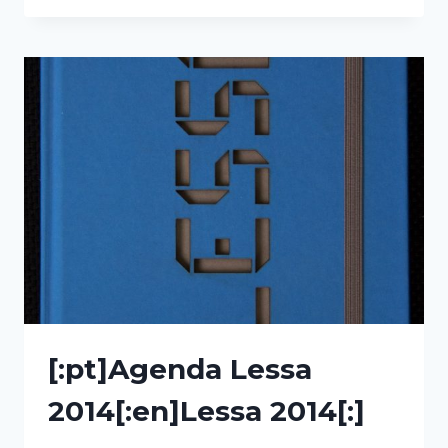
2014/15[:]
[:pt]Agenda Lessa
2014[:en]Lessa 2014[:]