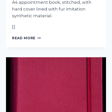
A4 appointment book, stitched, with
hard cover lined with fur imitation
synthetic material.
[:]
[:PT]AGENDA
READ MORE
CARTONAGEM
TRINDADE
2012[:EN]CALENDAR
CARTONAGEM
TRINDADE
2012[:]