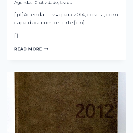
Agendas
,
Criatividade
,
Livros
[:pt]Agenda Lessa para 2014, cosida, com
capa dura com recorte.[:en]
[:]
[:PT]AGENDA
READ MORE
LESSA
2014[:EN]LESSA
2014[:]