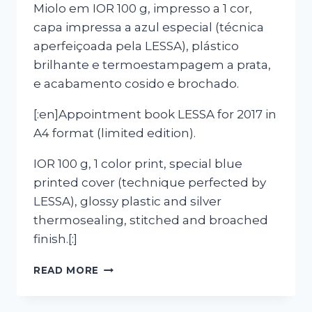
Miolo em IOR 100 g, impresso a 1 cor,
capa impressa a azul especial (técnica
aperfeiçoada pela LESSA), plástico
brilhante e termoestampagem a prata,
e acabamento cosido e brochado.
[:en]Appointment book LESSA for 2017 in
A4 format (limited edition).
IOR 100 g, 1 color print, special blue
printed cover (technique perfected by
LESSA), glossy plastic and silver
thermosealing, stitched and broached
finish.[:]
[:PT]AGENDA
READ MORE
LESSA
2017[:EN]APPOINTMENT
CALENDAR