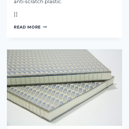
anti-scratch plastic.
[:]
[:PT]AGENDA
READ MORE
LESSA
2016[:EN]APPOINTMENT
CALENDAR
2016[:]