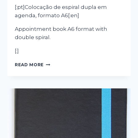
[:pt]Colocação de espiral dupla em
agenda, formato A6[:en]
Appointment book A6 format with
double spiral.
[:]
[:PT]ECO-
READ MORE
AGENDA
2013[:EN]ECO-
CALENDAR
2013[:]