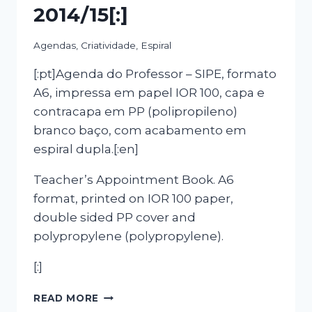
2014/15[:]
Agendas
,
Criatividade
,
Espiral
[:pt]Agenda do Professor – SIPE, formato
A6, impressa em papel IOR 100, capa e
contracapa em PP (polipropileno)
branco baço, com acabamento em
espiral dupla.[:en]
Teacher’s Appointment Book. A6
format, printed on IOR 100 paper,
double sided PP cover and
polypropylene (polypropylene).
[:]
[:PT]AGENDA
READ MORE
2014/15[:EN]CALENDAR