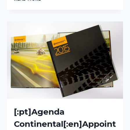
2015[:EN]2015
CALENDAR[:]
[:pt]Agenda
Continental[:en]Appoint