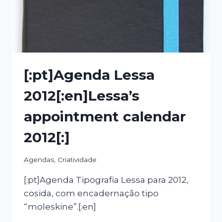
[:pt]Agenda Lessa
2012[:en]Lessa’s
appointment calendar
2012[:]
Agendas
,
Criatividade
[:pt]Agenda Tipografia Lessa para 2012,
cosida, com encadernação tipo
“moleskine”.[:en]