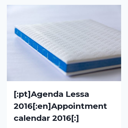
2017[:]
[:pt]Agenda Lessa
2016[:en]Appointment
calendar 2016[:]