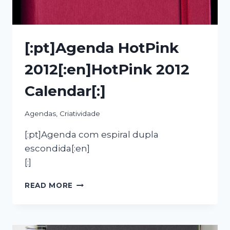
[:pt]Agenda HotPink
2012[:en]HotPink 2012
Calendar[:]
Agendas
,
Criatividade
[:pt]Agenda com espiral dupla
escondida[:en]
[:]
[:PT]AGENDA
READ MORE
HOTPINK
2012[:EN]HOTPINK
2012
CALENDAR[:]