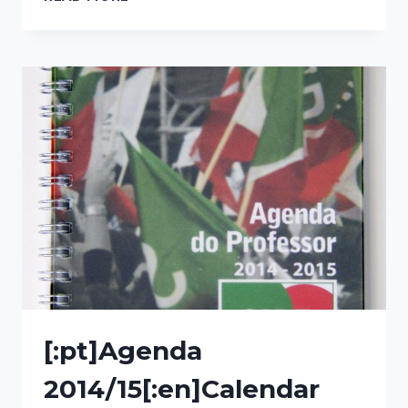
CONTINENTAL[:EN]APPOINTMENT
CALENDAR
FOR
CONTINENTAL
TIRES[:]
[:pt]Agenda
2014/15[:en]Calendar