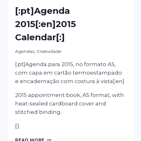
[:pt]Agenda
2015[:en]2015
Calendar[:]
Agendas
,
Criatividade
[:pt]Agenda para 2015, no formato A5,
com capa em cartão termoestampado
e encadernação com costura à vista[:en]
2015 appointment book, A5 format, with
heat-sealed cardboard cover and
stitched binding.
[:]
[:PT]AGENDA
READ MORE